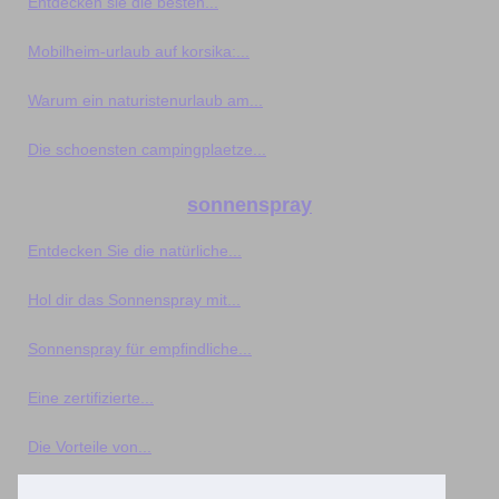
Entdecken sie die besten...
Mobilheim-urlaub auf korsika:...
Warum ein naturistenurlaub am...
Die schoensten campingplaetze...
sonnenspray
Entdecken Sie die natürliche...
Hol dir das Sonnenspray mit...
Sonnenspray für empfindliche...
Eine zertifizierte...
Die Vorteile von...