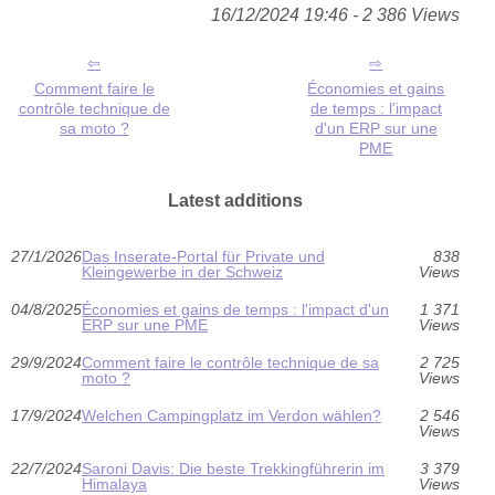
16/12/2024 19:46 - 2 386 Views
Comment faire le
Économies et gains
contrôle technique de
de temps : l'impact
sa moto ?
d'un ERP sur une
PME
Latest additions
27/1/2026
Das Inserate‑Portal für Private und
838
Kleingewerbe in der Schweiz
Views
04/8/2025
Économies et gains de temps : l'impact d'un
1 371
ERP sur une PME
Views
29/9/2024
Comment faire le contrôle technique de sa
2 725
moto ?
Views
17/9/2024
Welchen Campingplatz im Verdon wählen?
2 546
Views
22/7/2024
Saroni Davis: Die beste Trekkingführerin im
3 379
Himalaya
Views