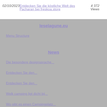
02/10/2023
Entdecken Sie die köstliche Welt des
4 372
Pacharan bei freskoa.store
Views
leselagune.eu
Menu Structure
News
Die besondere designsprache...
Entdecken Sie den...
Entdecken Sie den...
Welk camping ligt dicht bij...
Wo gibt es einen Campingplatz...