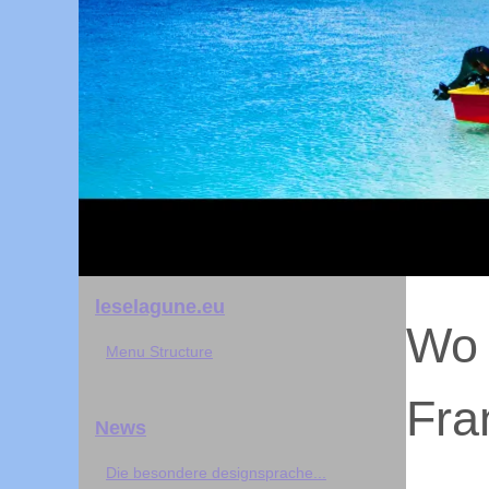
leselagune.eu
Wo 
Menu Structure
Fra
News
Die besondere designsprache...