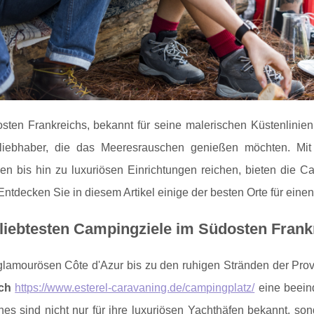
sten Frankreichs, bekannt für seine malerischen Küstenlinien 
iebhaber, die das Meeresrauschen genießen möchten. Mit 
tzen bis hin zu luxuriösen Einrichtungen reichen, bieten die 
Entdecken Sie in diesem Artikel einige der besten Orte für ei
liebtesten Campingziele im Südosten Frank
glamourösen Côte d'Azur bis zu den ruhigen Stränden der Pro
ich
https://www.esterel-caravaning.de/campingplatz/
eine beeind
es sind nicht nur für ihre luxuriösen Yachthäfen bekannt, son