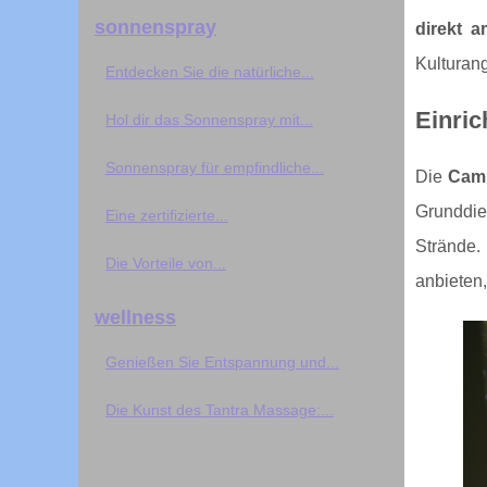
sonnenspray
direkt 
Kulturan
Entdecken Sie die natürliche...
Einric
Hol dir das Sonnenspray mit...
Sonnenspray für empfindliche...
Die
Camp
Grunddie
Eine zertifizierte...
Strände.
Die Vorteile von...
anbieten,
wellness
Genießen Sie Entspannung und...
Die Kunst des Tantra Massage:...