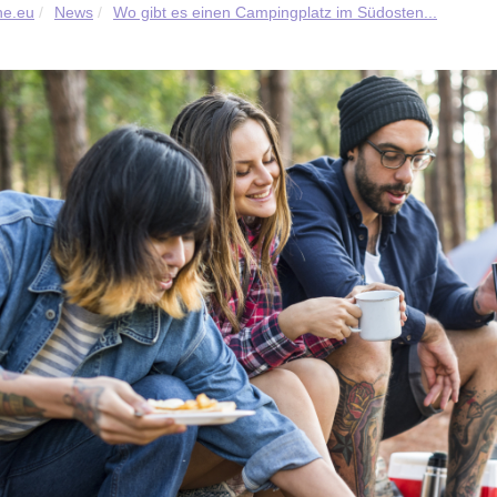
ne.eu
News
Wo gibt es einen Campingplatz im Südosten...