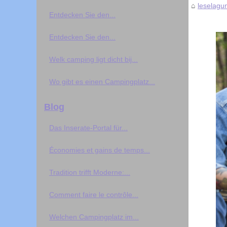
leselagu
Entdecken Sie den...
Entdecken Sie den...
Welk camping ligt dicht bij...
Wo gibt es einen Campingplatz...
Blog
Das Inserate‑Portal für...
Économies et gains de temps...
Tradition trifft Moderne:...
Comment faire le contrôle...
Welchen Campingplatz im...