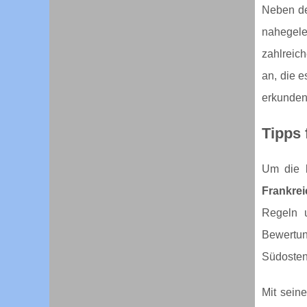
Neben de
nahegel
zahlreich
an, die 
erkunden
Tipps
Um die b
Frankre
Regeln u
Bewertu
Südosten 
Mit seine