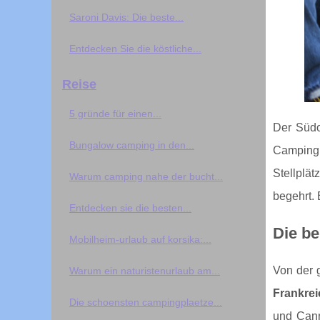
Saroni Davis: Die beste...
Entdecken Sie die köstliche...
Reise
5 gründe für einen...
Der Südo
Bungalow camping in den...
Campingl
Stellplä
Warum camping nahe der bucht...
begehrt. 
Entdecken sie die besten...
Die be
Mobilheim-urlaub auf korsika:...
Von der 
Warum ein naturistenurlaub am...
Frankre
Die schoensten campingplaetze...
und Cann